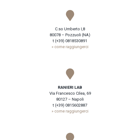
C.so Umberto I,8
80078 – Pozzuoli (NA)
t (+39) 0818530891
» come raggiungerci
RANIERI LAB
Via Francesco Cilea, 69
80127 – Napoli
t (+39) 0815602887
» come raggiungerci